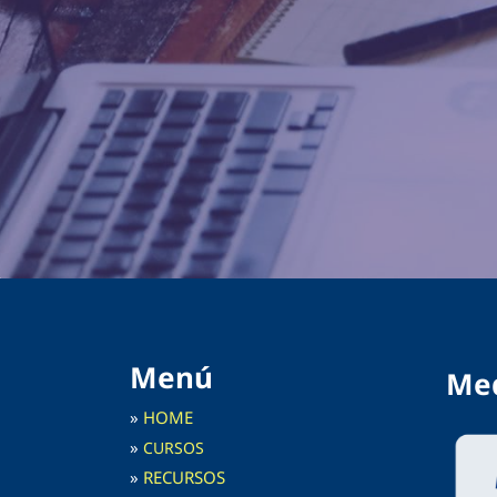
Menú
Med
»
HOME
»
C
URSOS
»
RECURSOS