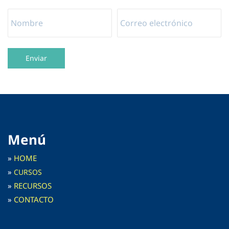
Enviar
Menú
»
HOME
»
C
URSOS
»
RECURSOS
»
CONTACTO