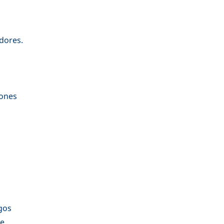
dores.
iones
gos
ne