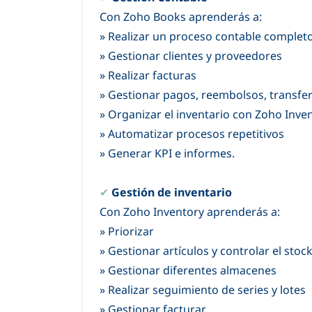
Con Zoho Books aprenderás a:
» Realizar un proceso contable complet
»
Gestionar clientes y proveedores
»
Realizar facturas
»
Gestionar pagos, reembolsos, transfe
»
Organizar el inventario con Zoho Inve
»
Automatizar procesos repetitivos
»
Generar KPI e informes.
✔
G
estión de inventario
Con Zoho Inventory aprenderás a:
»
Priorizar
»
Gestionar artículos y controlar el stoc
»
Gestionar diferentes almacenes
»
Realizar seguimiento de series y lotes
»
Gestionar facturar